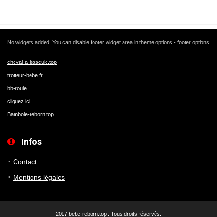
No widgets added. You can disable footer widget area in theme options - footer options
cheval-a-bascule.top
trotteur-bebe.fr
bb-roule
cliquez ici
Bambole-reborn.top
Infos
Contact
Mentions légales
2017 bebe-reborn.top . Tous droits réservés.