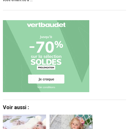
votre enfant ou à ...
m
Voir aussi :