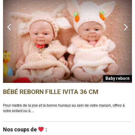
n
Baby reborn
BÉBÉ REBORN FILLE IVITA 36 CM
Pour mettre de la joie et la bonne humeur au sein de votre maison, offrez à
E
votre enfant ou à ...
m
Nos coups de
: