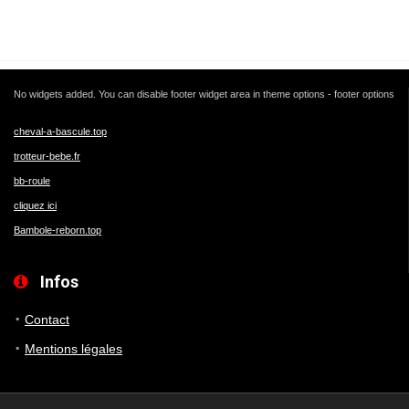
No widgets added. You can disable footer widget area in theme options - footer options
cheval-a-bascule.top
trotteur-bebe.fr
bb-roule
cliquez ici
Bambole-reborn.top
Infos
Contact
Mentions légales