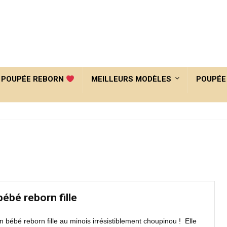
POUPÉE REBORN
MEILLEURS MODÈLES
POUPÉE
bébé reborn fille
n bébé reborn fille au minois irrésistiblement choupinou ! Elle