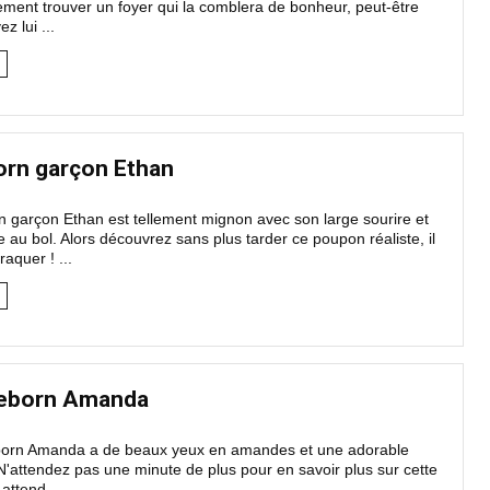
ement trouver un foyer qui la comblera de bonheur, peut-être
z lui ...
Baby reborn
BÉBÉ REBORN FILLE SOFIA
orn garçon Ethan
Le bébé reborn fille Sofia a une petite frimousse à laquelle o
ne peut pas résister ! Découvrez ...
 garçon Ethan est tellement mignon avec son large sourire et
e au bol. Alors découvrez sans plus tarder ce poupon réaliste, il
raquer ! ...
eborn Amanda
orn Amanda a de beaux yeux en amandes et une adorable
. N'attendez pas une minute de plus pour en savoir plus sur cette
e attend ...