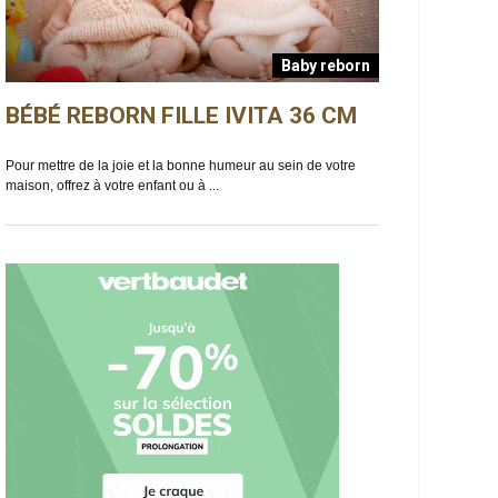
Baby reborn
BÉBÉ REBORN FILLE IVITA 36 CM
BÉBÉ REBO
n
Pour mettre de la joie et la bonne humeur au sein de votre
Ella est un bébé reb
maison, offrez à votre enfant ou à ...
de douceur et de ma