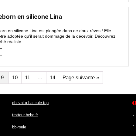
born en silicone Lina
rn en silicone Lina est plongée dans de doux rêves ! Elle
 être adoptée qu'il serait dommage de la décevoir. Découvrez
bé réaliste. ...
9
10
11
…
14
Page suivante »
cheval-a-bascule.top
trotteur-bebe.fr
bb-roule