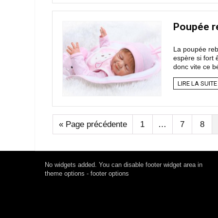
Poupée re
La poupée rebo
espère si fort
donc vite ce bé
LIRE LA SUITE
« Page précédente
1
…
7
8
No widgets added. You can disable footer widget area in
theme options - footer options