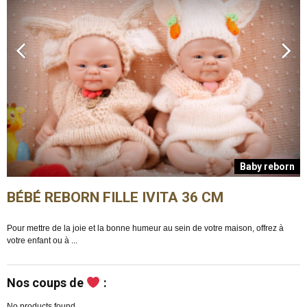
n
Baby reborn
BÉBÉ REBORN FILLE IVITA 36 CM
Pour mettre de la joie et la bonne humeur au sein de votre maison, offrez à
E
votre enfant ou à ...
m
Nos coups de
:
No products found.