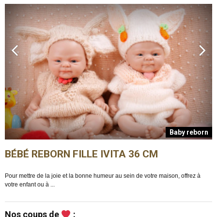
n
Baby reborn
BÉBÉ REBORN FILLE IVITA 36 CM
Pour mettre de la joie et la bonne humeur au sein de votre maison, offrez à
E
votre enfant ou à ...
m
Nos coups de
: