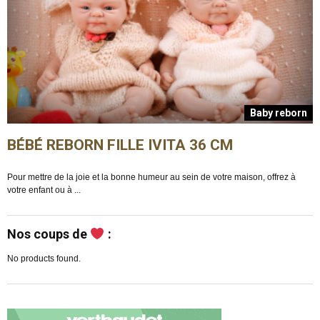
n
Baby reborn
BÉBÉ REBORN FILLE IVITA 36 CM
Pour mettre de la joie et la bonne humeur au sein de votre maison, offrez à
E
votre enfant ou à ...
m
Nos coups de
:
No products found.