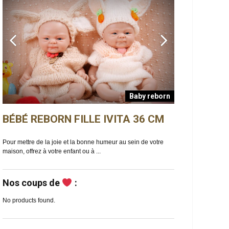
Baby reborn
BÉBÉ REBORN FILLE IVITA 36 CM
BÉBÉ REBO
n
Pour mettre de la joie et la bonne humeur au sein de votre
Ella est un bébé reb
maison, offrez à votre enfant ou à ...
de douceur et de ma
Nos coups de
:
No products found.