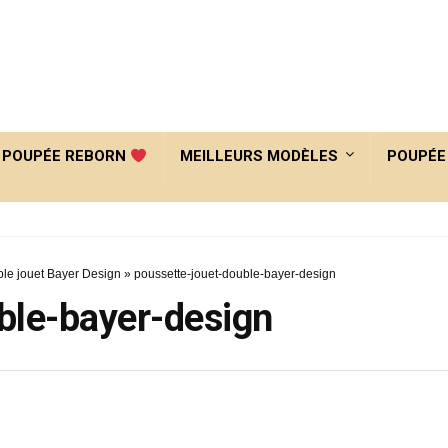
POUPÉE REBORN
MEILLEURS MODÈLES
POUPÉE
le jouet Bayer Design
»
poussette-jouet-double-bayer-design
ble-bayer-design