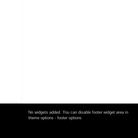
No widgets added. You can disable footer widget area in
theme options - footer options