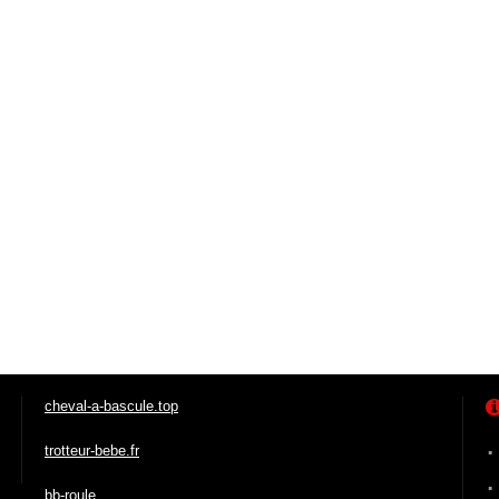
cheval-a-bascule.top
trotteur-bebe.fr
bb-roule