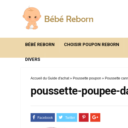
BÉBÉ REBORN
CHOISIR POUPON REBORN
DIVERS
Accueil du Guide d'achat
»
Poussette poupon
»
Poussette can
poussette-poupee-da