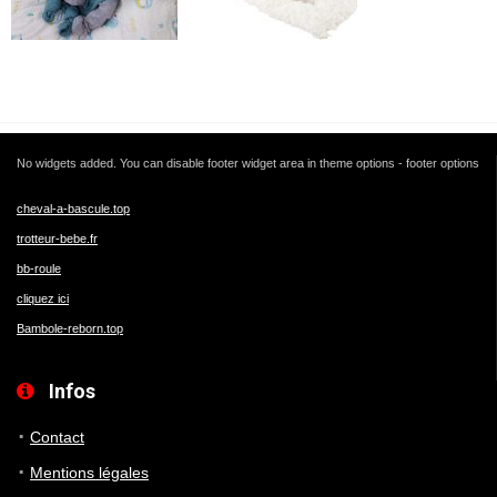
No widgets added. You can disable footer widget area in theme options - footer options
cheval-a-bascule.top
trotteur-bebe.fr
bb-roule
cliquez ici
Bambole-reborn.top
Infos
Contact
Mentions légales