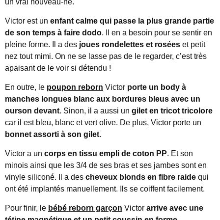
un vrai nouveau-né.
Victor est un
enfant calme qui passe la plus grande partie
de son temps à faire dodo
. Il en a besoin pour se sentir en
pleine forme. Il a des
joues rondelettes et rosées
et petit
nez tout mimi. On ne se lasse pas de le regarder, c’est très
apaisant de le voir si détendu !
En outre, le
poupon reborn
Victor
porte un body à
manches longues blanc aux bordures bleus avec un
ourson devant
. Sinon, il a aussi un
gilet en tricot tricolore
car il est bleu, blanc et vert olive. De plus, Victor porte un
bonnet assorti à son gilet
.
Victor a un
corps en tissu empli de coton PP
. Et son
minois ainsi que les 3/4 de ses bras et ses jambes sont en
vinyle siliconé. Il a des
cheveux blonds en fibre raide
qui
ont été implantés manuellement. Ils se coiffent facilement.
Pour finir, le
bébé reborn garçon
Victor
arrive avec une
tétine magnétique et un petit coussin en forme