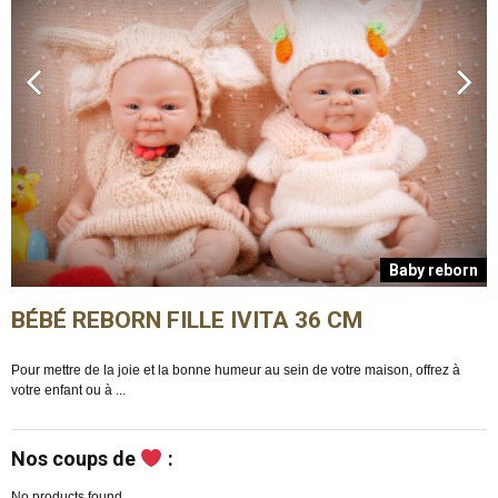
n
Baby reborn
BÉBÉ REBORN FILLE IVITA 36 CM
Pour mettre de la joie et la bonne humeur au sein de votre maison, offrez à
E
votre enfant ou à ...
m
Nos coups de
:
No products found.