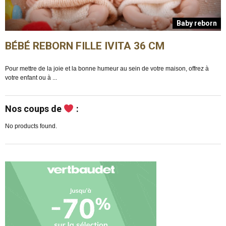
n
Baby reborn
BÉBÉ REBORN FILLE IVITA 36 CM
Pour mettre de la joie et la bonne humeur au sein de votre maison, offrez à
E
votre enfant ou à ...
m
Nos coups de
:
No products found.