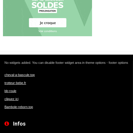
No widgets added. You can disable footer widget area in theme options - footer options
cheval-a-bascule.top
trotteur-bebe.fr
bb-roule
cliquez ici
Bambole-reborn.top
Infos