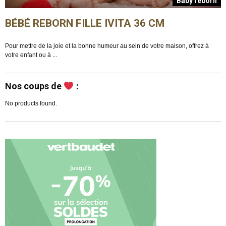
n
Baby reborn
BÉBÉ REBORN FILLE IVITA 36 CM
Pour mettre de la joie et la bonne humeur au sein de votre maison, offrez à
E
votre enfant ou à ...
m
Nos coups de
:
No products found.