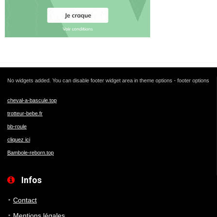
No widgets added. You can disable footer widget area in theme options - footer options
cheval-a-bascule.top
trotteur-bebe.fr
bb-roule
cliquez ici
Bambole-reborn.top
Infos
Contact
Mentions légales