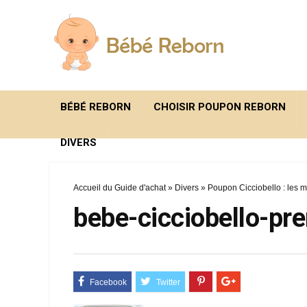
BÉBÉ REBORN
CHOISIR POUPON REBORN
DIVERS
Accueil du Guide d'achat
»
Divers
»
Poupon Cicciobello : les 
bebe-cicciobello-pr