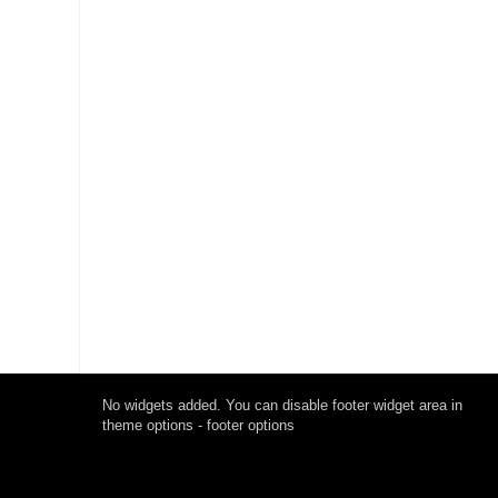
No widgets added. You can disable footer widget area in
theme options - footer options