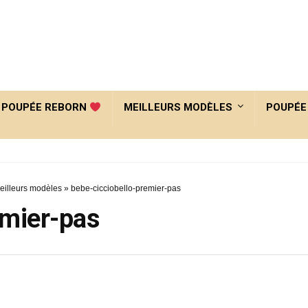
POUPÉE REBORN
MEILLEURS MODÈLES
POUPÉE
meilleurs modèles
»
bebe-cicciobello-premier-pas
emier-pas