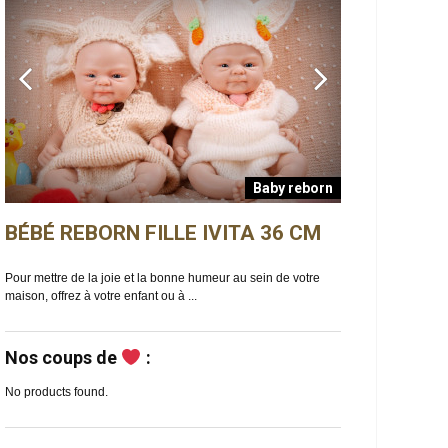
Baby reborn
BÉBÉ REBORN FILLE IVITA 36 CM
BÉBÉ REBO
n
Pour mettre de la joie et la bonne humeur au sein de votre
Ella est un bébé reb
maison, offrez à votre enfant ou à ...
de douceur et de ma
Nos coups de
:
No products found.