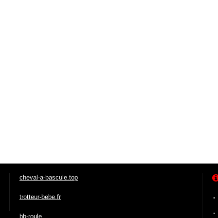
cheval-a-bascule.top
trotteur-bebe.fr
bb-roule