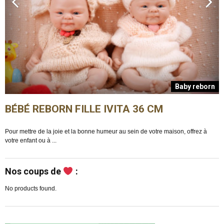
n
Baby reborn
BÉBÉ REBORN FILLE IVITA 36 CM
Pour mettre de la joie et la bonne humeur au sein de votre maison, offrez à
E
votre enfant ou à ...
m
Nos coups de
:
No products found.