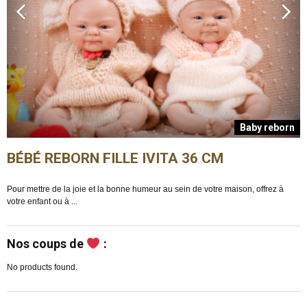
n
Baby reborn
BÉBÉ REBORN FILLE IVITA 36 CM
Pour mettre de la joie et la bonne humeur au sein de votre maison, offrez à
E
votre enfant ou à ...
m
Nos coups de
:
No products found.