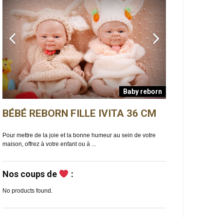
Baby reborn
BÉBÉ REBORN FILLE IVITA 36 CM
BÉBÉ REBO
n
Pour mettre de la joie et la bonne humeur au sein de votre
Ella est un bébé reb
maison, offrez à votre enfant ou à ...
de douceur et de ma
Nos coups de
:
No products found.