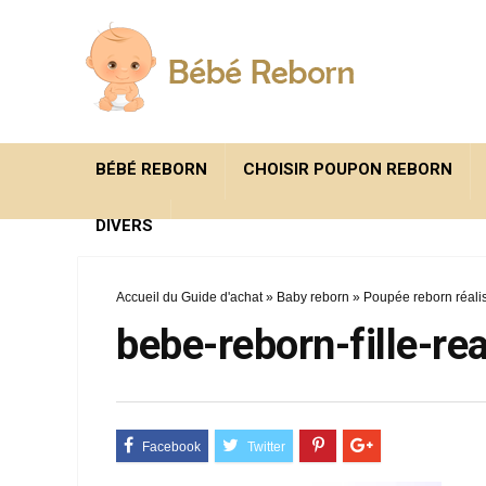
BÉBÉ REBORN
CHOISIR POUPON REBORN
DIVERS
Accueil du Guide d'achat
»
Baby reborn
»
Poupée reborn réali
bebe-reborn-fille-re