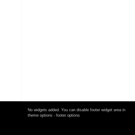
No widgets added. You can disable footer widget area in
theme options - footer options