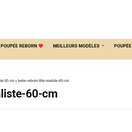
POUPÉE REBORN
MEILLEURS MODÈLES
POUPÉE
ste 60 cm
»
bebe-reborn-fille-realiste-60-cm
aliste-60-cm