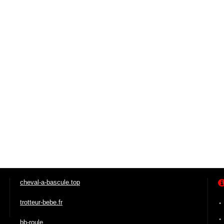
cheval-a-bascule.top
trotteur-bebe.fr
bb-roule