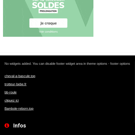
No widgets added. You can disable footer widget area in theme options - footer options
cheval-a-bascule.top
trotteur-bebe.fr
bb-roule
cliquez ici
Bambole-reborn.top
Infos