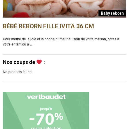
n
Baby reborn
BÉBÉ REBORN FILLE IVITA 36 CM
Pour mettre de la joie et la bonne humeur au sein de votre maison, offrez à
E
votre enfant ou à ...
m
Nos coups de
:
No products found.