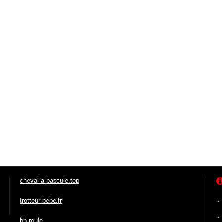
cheval-a-bascule.top
trotteur-bebe.fr
bb-roule