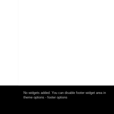
No widgets added. You can disable footer widget area in
theme options - footer options