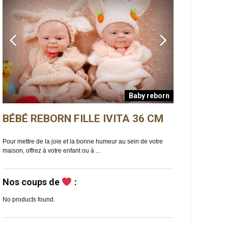
Baby reborn
BÉBÉ REBORN FILLE IVITA 36 CM
BÉBÉ REBO
n
Pour mettre de la joie et la bonne humeur au sein de votre
Ella est un bébé reb
maison, offrez à votre enfant ou à ...
de douceur et de ma
Nos coups de
:
No products found.