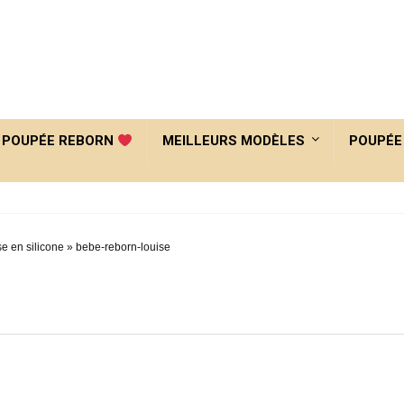
POUPÉE REBORN
MEILLEURS MODÈLES
POUPÉE
e en silicone
»
bebe-reborn-louise