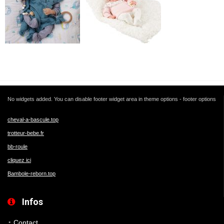
No widgets added. You can disable footer widget area in theme options - footer options
cheval-a-bascule.top
trotteur-bebe.fr
bb-roule
cliquez ici
Bambole-reborn.top
Infos
Contact