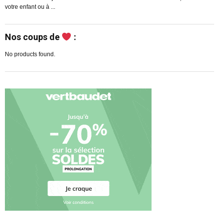
votre enfant ou à ...
m
Nos coups de
:
No products found.