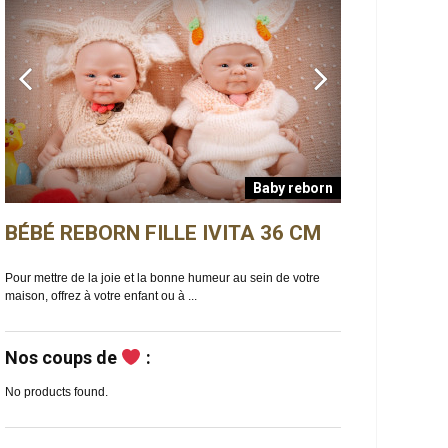
Baby reborn
BÉBÉ REBORN FILLE IVITA 36 CM
BÉBÉ REBO
n
Pour mettre de la joie et la bonne humeur au sein de votre
Ella est un bébé reb
maison, offrez à votre enfant ou à ...
de douceur et de ma
Nos coups de
:
No products found.