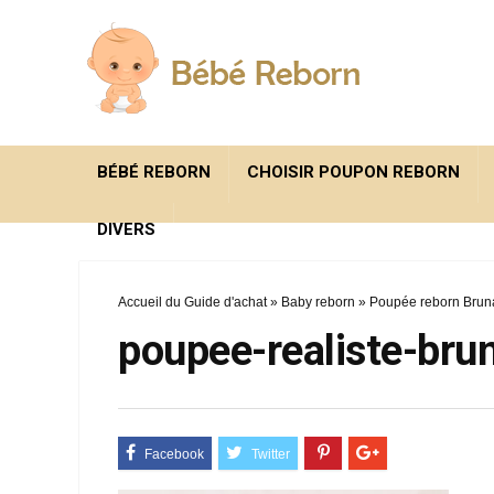
BÉBÉ REBORN
CHOISIR POUPON REBORN
DIVERS
Accueil du Guide d'achat
»
Baby reborn
»
Poupée reborn Brun
poupee-realiste-bru