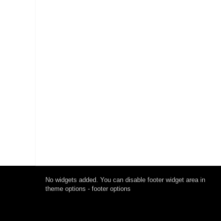
No widgets added. You can disable footer widget area in
theme options - footer options