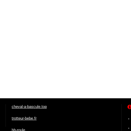
cheval-a-bascule.top
trotteur-bebe.fr
bb-roule