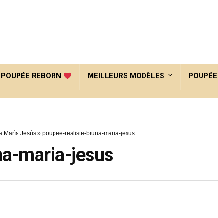
POUPÉE REBORN
MEILLEURS MODÈLES
POUPÉE
a Marìa Jesús
»
poupee-realiste-bruna-maria-jesus
na-maria-jesus