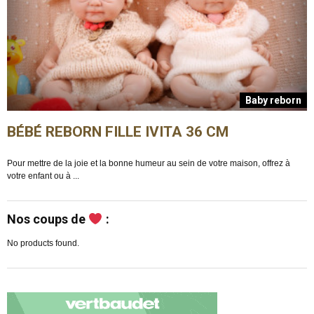
n
Baby reborn
BÉBÉ REBORN FILLE IVITA 36 CM
Pour mettre de la joie et la bonne humeur au sein de votre maison, offrez à
E
votre enfant ou à ...
m
Nos coups de
:
No products found.