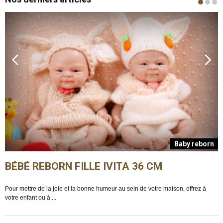
n
Baby reborn
BÉBÉ REBORN FILLE IVITA 36 CM
Pour mettre de la joie et la bonne humeur au sein de votre maison, offrez à
E
votre enfant ou à ...
m