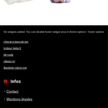
No widgets added. You can disable footer widget area in theme options - footer options
cheval-a-bascule.top
trotteur-bebe.fr
bb-roule
cliquez ici
Bambole-reborn.top
Infos
Contact
Mentions légales