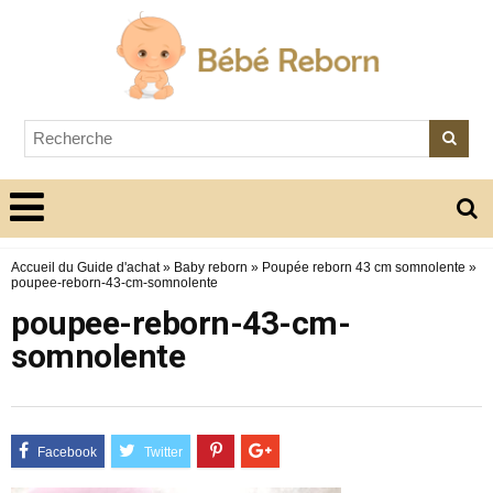
Accueil du Guide d'achat
»
Baby reborn
»
Poupée reborn 43 cm somnolente
»
poupee-reborn-43-cm-somnolente
poupee-reborn-43-cm-
somnolente