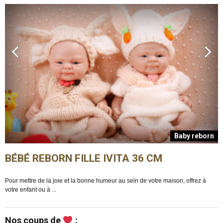
n
Baby reborn
BÉBÉ REBORN FILLE IVITA 36 CM
Pour mettre de la joie et la bonne humeur au sein de votre maison, offrez à
E
votre enfant ou à ...
m
Nos coups de
: