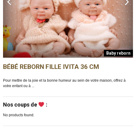
n
Baby reborn
BÉBÉ REBORN FILLE IVITA 36 CM
Pour mettre de la joie et la bonne humeur au sein de votre maison, offrez à
E
votre enfant ou à ...
m
Nos coups de
:
No products found.