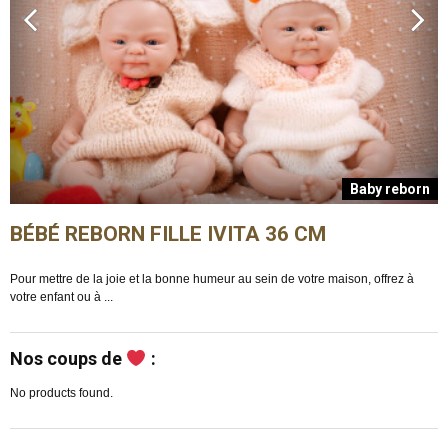
n
Baby reborn
BÉBÉ REBORN FILLE IVITA 36 CM
Pour mettre de la joie et la bonne humeur au sein de votre maison, offrez à
E
votre enfant ou à ...
m
Nos coups de
:
No products found.