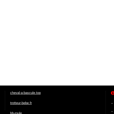
cheval-a-bascule.top
trotteur-bebe.fr
bb-roule