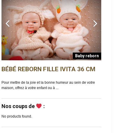
Baby reborn
BÉBÉ REBORN FILLE IVITA 36 CM
BÉBÉ REBO
n
Pour mettre de la joie et la bonne humeur au sein de votre
Ella est un bébé reb
maison, offrez à votre enfant ou à ...
de douceur et de ma
Nos coups de
:
No products found.