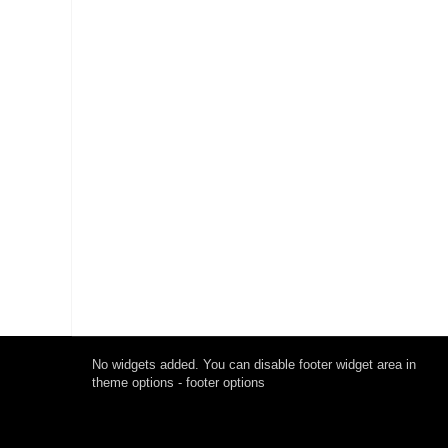
No widgets added. You can disable footer widget area in
theme options - footer options