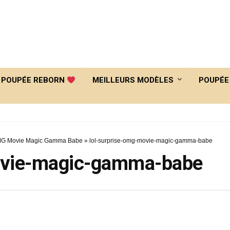
POUPÉE REBORN
MEILLEURS MODÈLES
POUPÉE
MG Movie Magic Gamma Babe
»
lol-surprise-omg-movie-magic-gamma-babe
ovie-magic-gamma-babe