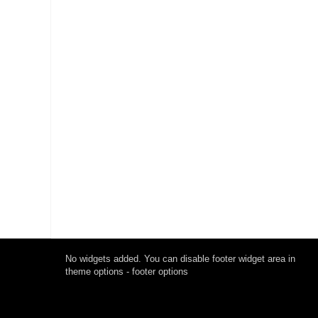
No widgets added. You can disable footer widget area in
theme options - footer options