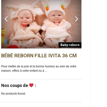
Baby reborn
BÉBÉ REBORN FILLE IVITA 36 CM
BÉBÉ REBO
n
Pour mettre de la joie et la bonne humeur au sein de votre
Ella est un bébé reb
maison, offrez à votre enfant ou à ...
de douceur et de ma
Nos coups de
:
No products found.