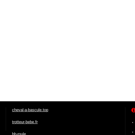
cheval-a-bascule.top
trotteur-bebe.fr
bb-roule