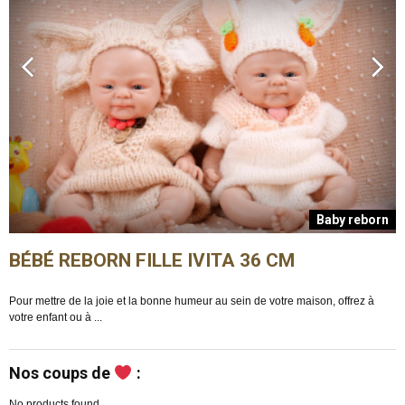
n
Baby reborn
BÉBÉ REBORN FILLE IVITA 36 CM
Pour mettre de la joie et la bonne humeur au sein de votre maison, offrez à
E
votre enfant ou à ...
m
Nos coups de
:
No products found.