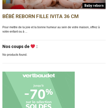
n
Baby reborn
BÉBÉ REBORN FILLE IVITA 36 CM
Pour mettre de la joie et la bonne humeur au sein de votre maison, offrez à
E
votre enfant ou à ...
m
Nos coups de
:
No products found.