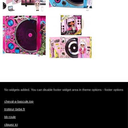
No widgets added. You can disable footer widget area in theme options - footer options
cheval-a-bascule.top
trotteur-bebe.fr
bb-roule
cliquez ici