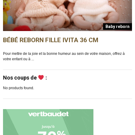
n
Baby reborn
BÉBÉ REBORN FILLE IVITA 36 CM
Pour mettre de la joie et la bonne humeur au sein de votre maison, offrez à
E
votre enfant ou à ...
m
Nos coups de
:
No products found.