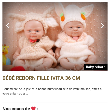
n
Baby reborn
BÉBÉ REBORN FILLE IVITA 36 CM
Pour mettre de la joie et la bonne humeur au sein de votre maison, offrez à
E
votre enfant ou à ...
m
Nos coups de
: