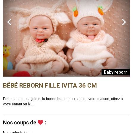
n
Baby reborn
BÉBÉ REBORN FILLE IVITA 36 CM
Pour mettre de la joie et la bonne humeur au sein de votre maison, offrez à
E
votre enfant ou à ...
m
Nos coups de
:
No products found.