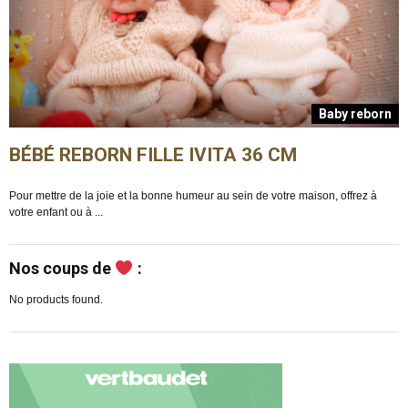
n
Baby reborn
BÉBÉ REBORN FILLE IVITA 36 CM
Pour mettre de la joie et la bonne humeur au sein de votre maison, offrez à
E
votre enfant ou à ...
m
Nos coups de
:
No products found.