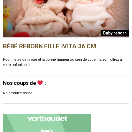
n
Baby reborn
BÉBÉ REBORN FILLE IVITA 36 CM
Pour mettre de la joie et la bonne humeur au sein de votre maison, offrez à
E
votre enfant ou à ...
m
Nos coups de
:
No products found.