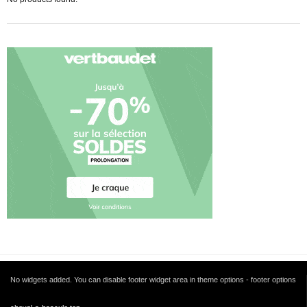
No widgets added. You can disable footer widget area in theme options - footer options