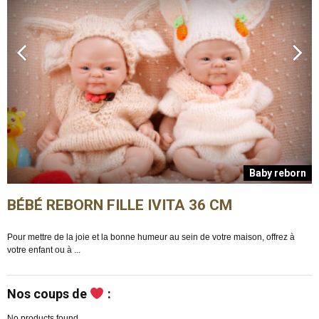
n
Baby reborn
BÉBÉ REBORN FILLE IVITA 36 CM
Pour mettre de la joie et la bonne humeur au sein de votre maison, offrez à
E
votre enfant ou à ...
m
Nos coups de
:
No products found.