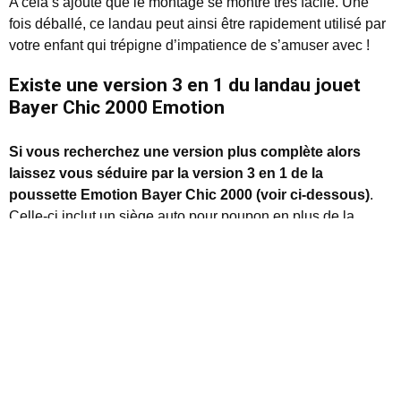
A cela s’ajoute que le montage se montre très facile. Une
fois déballé, ce landau peut ainsi être rapidement utilisé par
votre enfant qui trépigne d’impatience de s’amuser avec !
Existe une version 3 en 1 du landau jouet
Bayer Chic 2000 Emotion
Si vous recherchez une version plus complète alors
laissez vous séduire par la version 3 en 1 de la
poussette Emotion Bayer Chic 2000 (voir ci-dessous)
.
Celle-ci inclut un siège auto pour poupon en plus de la
nacelle et de la poussette.
No products found.
No products found.
No products found.
En outre,
vous pouvez notamment faire encore plus
plaisir à votre bambin en ajoutant d’autres jouets pour