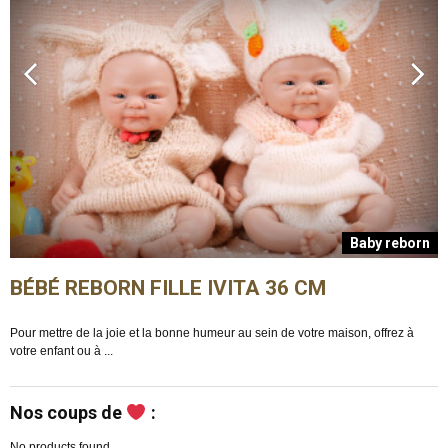
n
Baby reborn
BÉBÉ REBORN FILLE IVITA 36 CM
Pour mettre de la joie et la bonne humeur au sein de votre maison, offrez à
E
votre enfant ou à ...
m
Nos coups de
:
No products found.