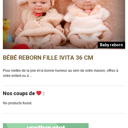
n
Baby reborn
BÉBÉ REBORN FILLE IVITA 36 CM
Pour mettre de la joie et la bonne humeur au sein de votre maison, offrez à
E
votre enfant ou à ...
m
Nos coups de
:
No products found.