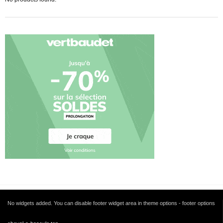
No widgets added. You can disable footer widget area in theme options - footer options