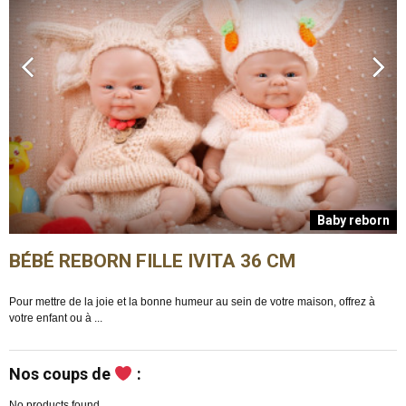
n
Baby reborn
BÉBÉ REBORN FILLE IVITA 36 CM
Pour mettre de la joie et la bonne humeur au sein de votre maison, offrez à
E
votre enfant ou à ...
m
Nos coups de
:
No products found.