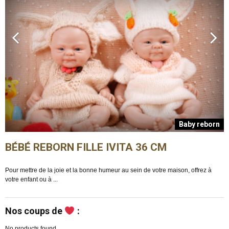
n
Baby reborn
BÉBÉ REBORN FILLE IVITA 36 CM
Pour mettre de la joie et la bonne humeur au sein de votre maison, offrez à
E
votre enfant ou à ...
m
Nos coups de
:
No products found.