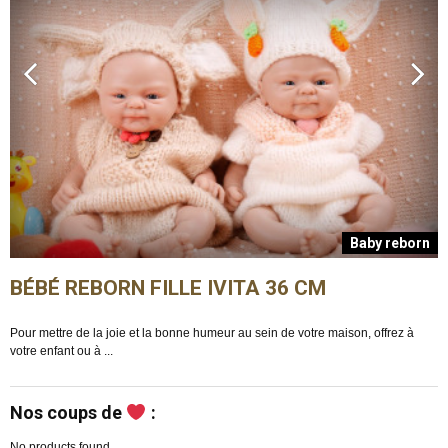
n
Baby reborn
BÉBÉ REBORN FILLE IVITA 36 CM
Pour mettre de la joie et la bonne humeur au sein de votre maison, offrez à
E
votre enfant ou à ...
m
Nos coups de
:
No products found.