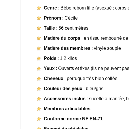
Genre
: Bébé reborn fille (asexué : corps 
Prénom
: Cécile
Taille
: 56 centimètres
Matière du corps
: en tissu rembourré de
Matière des membres
: vinyle souple
Poids
: 1,2 kilos
Yeux
: Ouverts et fixes (ils ne peuvent pa
Cheveux
: perruque très bien collée
Couleur des yeux
: bleu/gris
Accessoires inclus
: sucette aimantée, 
Membres articulables
Conforme norme NF EN-71
Exempt de phtalates