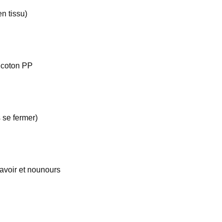
en tissu)
 coton PP
s se fermer)
bavoir et nounours