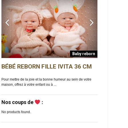
Baby reborn
BÉBÉ REBORN FILLE IVITA 36 CM
BÉBÉ REBO
n
Pour mettre de la joie et la bonne humeur au sein de votre
Ella est un bébé reb
maison, offrez à votre enfant ou à ...
de douceur et de ma
Nos coups de
:
No products found.