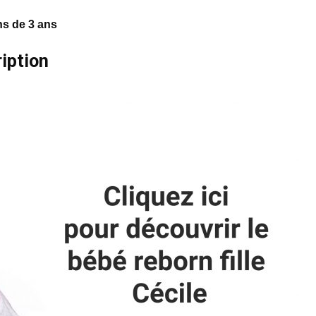
ns de 3 ans
ription