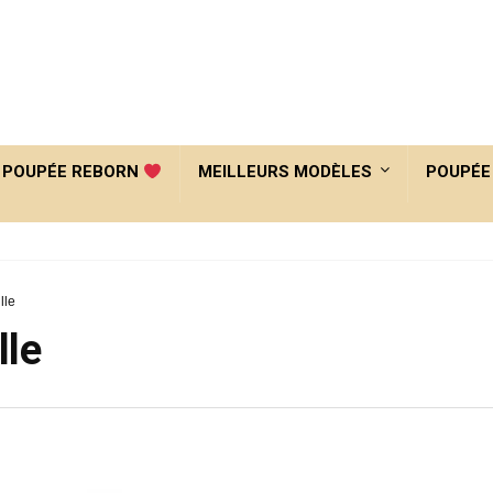
POUPÉE REBORN
MEILLEURS MODÈLES
POUPÉE
lle
lle