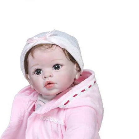
Baby reborn
BÉBÉ REBORN FILLE SOFIA
Le bébé reborn fille Sofia a une petite frimousse à laquelle o
ne peut pas résister ! Découvrez ...