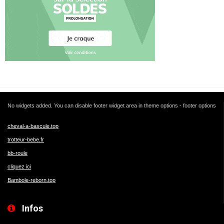
No widgets added. You can disable footer widget area in theme options - footer options
cheval-a-bascule.top
trotteur-bebe.fr
bb-roule
cliquez ici
Bambole-reborn.top
Infos