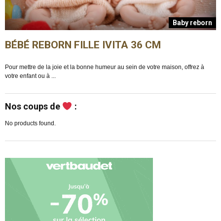
n
Baby reborn
BÉBÉ REBORN FILLE IVITA 36 CM
Pour mettre de la joie et la bonne humeur au sein de votre maison, offrez à
E
votre enfant ou à ...
m
Nos coups de
:
No products found.