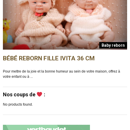
n
Baby reborn
BÉBÉ REBORN FILLE IVITA 36 CM
Pour mettre de la joie et la bonne humeur au sein de votre maison, offrez à
E
votre enfant ou à ...
m
Nos coups de
:
No products found.