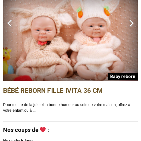
n
Baby reborn
BÉBÉ REBORN FILLE IVITA 36 CM
Pour mettre de la joie et la bonne humeur au sein de votre maison, offrez à
E
votre enfant ou à ...
m
Nos coups de
:
No products found.