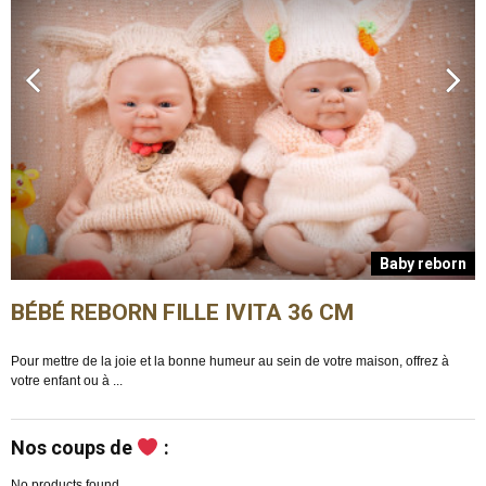
n
Baby reborn
BÉBÉ REBORN FILLE IVITA 36 CM
Pour mettre de la joie et la bonne humeur au sein de votre maison, offrez à
E
votre enfant ou à ...
m
Nos coups de
:
No products found.