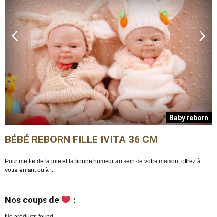
n
Baby reborn
BÉBÉ REBORN FILLE IVITA 36 CM
Pour mettre de la joie et la bonne humeur au sein de votre maison, offrez à
E
votre enfant ou à ...
m
Nos coups de
:
No products found.