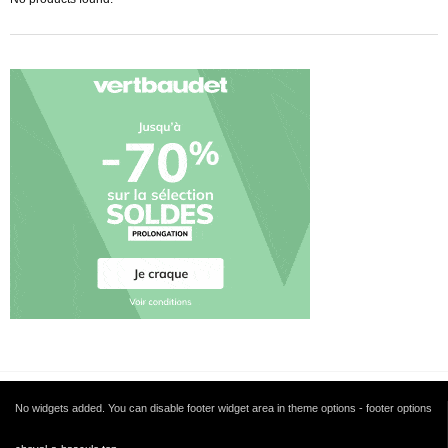
No widgets added. You can disable footer widget area in theme options - footer options