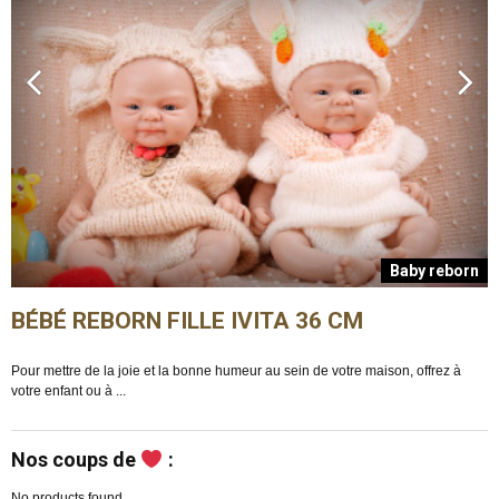
n
Baby reborn
BÉBÉ REBORN FILLE IVITA 36 CM
Pour mettre de la joie et la bonne humeur au sein de votre maison, offrez à
E
votre enfant ou à ...
m
Nos coups de
:
No products found.