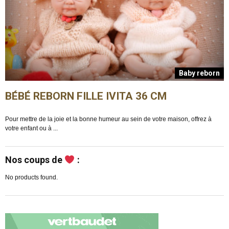
n
Baby reborn
BÉBÉ REBORN FILLE IVITA 36 CM
Pour mettre de la joie et la bonne humeur au sein de votre maison, offrez à
E
votre enfant ou à ...
m
Nos coups de
:
No products found.