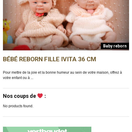
n
Baby reborn
BÉBÉ REBORN FILLE IVITA 36 CM
Pour mettre de la joie et la bonne humeur au sein de votre maison, offrez à
E
votre enfant ou à ...
m
Nos coups de
:
No products found.